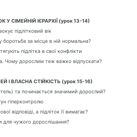
 У СІМЕЙНІЙ ІЄРАРХІЇ (урок 13-14)
вокує підлітковий вік
му боротьба за місце в ній нормальна?
втягують підлітка в свої конфлікти
ітка. Чому дорослим теж важко відпускати?
 І ВЛАСНА СТІЙКІСТЬ (урок 15-16)
читель) та починається значимий дорослий?
гун гіперконтролю
ої відповіді, а підліток її вимагає?
ри для чужого дорослішання?