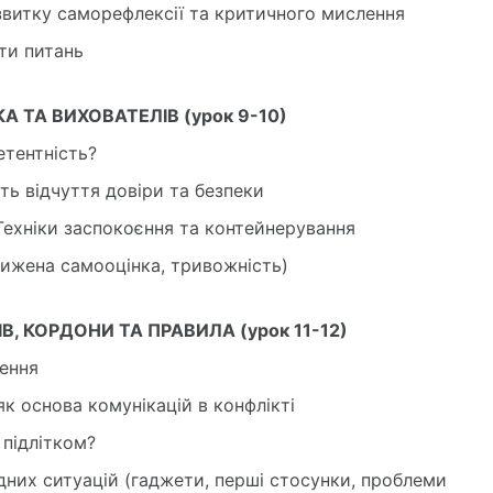
озвитку саморефлексії та критичного мислення
ти питань
А ТА ВИХОВАТЕЛІВ (урок 9-10)
етентність?
ть відчуття довіри та безпеки
Техніки заспокоєння та контейнерування
нижена самооцінка, тривожність)
В, КОРДОНИ ТА ПРАВИЛА (урок 11-12)
нення
як основа комунікацій в конфлікті
підлітком?
адних ситуацій (гаджети, перші стосунки, проблеми