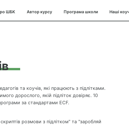
ро ШБК
Автор курсу
Програма школи
Наші коуч
ів
дагогів та коучів, які працюють з підлітками.
имого дорослого, якій підліток довіряє. 10
 програми за стандартами ECF.
скриптів розмови з підлітком" та "заробляй