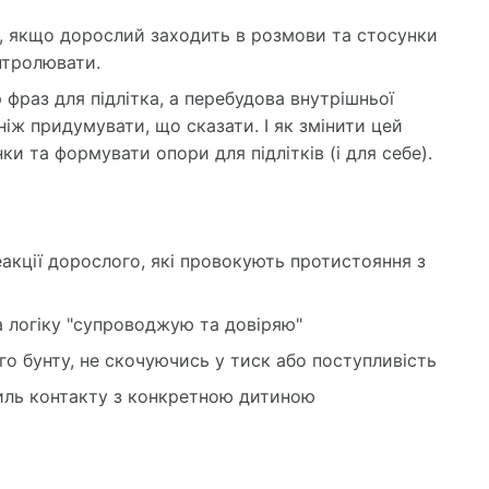
, якщо дорослий заходить в розмови та стосунки
нтролювати.
р фраз для підлітка, а перебудова внутрішньої
 ніж придумувати, що сказати. І як змінити цей
ки та формувати опори для підлітків (і для себе).
еакції дорослого, які провокують протистояння з
а логіку "супроводжую та довіряю"
о бунту, не скочуючись у тиск або поступливість
тиль контакту з конкретною дитиною