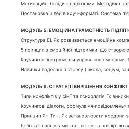
Мотиваційні бесіди з підлітками. Методика р
Постановка цілей в коуч-форматі. Система пʼя
МОДУЛЬ 5. ЕМОЦІЙНА ГРАМОТНІСТЬ ПІДЛІТК
Структура ЕІ. Як розвивається емоційна комп
5 принципів емоційної підтримки, що створюю
Коучингові інструменти управління емоціями. 
Навички подолання стресу (школа, соціум, за
МОДУЛЬ 6. СТРАТЕГІЇ ВИРІШЕННЯ КОНФЛІКТІ
Типи конфліктів у сім’ї та психологія їх виник
Коучингові діалоги, формула «я-повідомлень» 
Принцип Я+ Ти+. Як встановлювати кордони з 
Робота з наслідками конфліктів та розбір скл