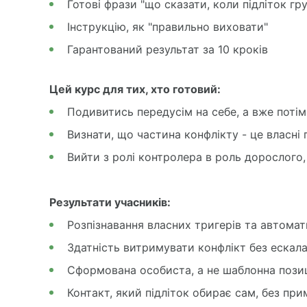
Готові фрази "що сказати, коли підліток гр
а
й
Інструкцію, як "правильно виховати"
т
Гарантований результат за 10 кроків
і
Цей курс для тих, хто готовий:
Подивитись передусім на себе, а вже потім 
Визнати, що частина конфлікту - це власні
Вийти з ролі контролера в роль дорослого
Результати учасників:
Розпізнавання власних тригерів та автомати
Здатність витримувати конфлікт без ескалац
Сформована особиста, а не шаблонна пози
Контакт, який підліток обирає сам, без при