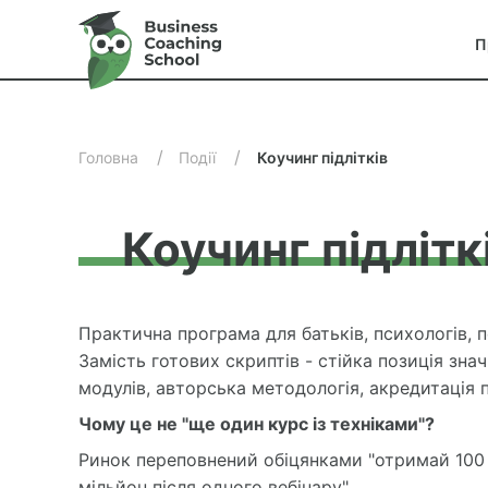
П
П
Головна
Події
Коучинг підлітків
о
с
т
Коучинг підлітк
о
р
і
Практична програма для батьків, психологів, пе
н
Замість готових скриптів - стійка позиція знач
к
модулів, авторська методологія, акредитація
о
в
Чому це не "ще один курс із техніками"?
а
Ринок переповнений обіцянками "отримай 100 
н
мільйон після одного вебінару".