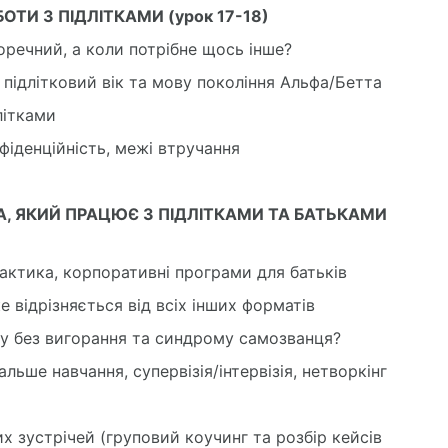
ТИ З ПІДЛІТКАМИ (урок 17-18)
оречний, а коли потрібне щось інше?
підлітковий вік та мову покоління Альфа/Бетта
літками
нфіденційність, межі втручання
А, ЯКИЙ ПРАЦЮЄ З ПІДЛІТКАМИ ТА БАТЬКАМИ
актика, корпоративні програми для батьків
е відрізняється від всіх інших форматів
ку без вигорання та синдрому самозванця?
альше навчання, супервізія/інтервізія, нетворкінг
их зустрічей (груповий коучинг та розбір кейсів