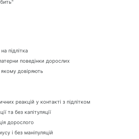
убить"
на підлітка
 патерни поведінки дорослих
, якому довіряють
чних реакцій у контакті з підлітком
ії та без капітуляції
ція дорослого
мусу і без маніпуляцій