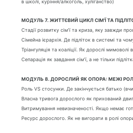
в школі, куріння/алкоголь, хуліганство)
МОДУЛЬ 7. ЖИТТЄВИЙ ЦИКЛ СІМ'Ї ТА ПІДЛІТОК
Стадії розвитку сім'ї та криза, яку завжди про
Сімейна ієрархія. Де підліток в системі та чо
Тріангуляція та коаліції. Як дорослі мимоволі 
Сепарація як завдання сім'ї, а не тільки підл
МОДУЛЬ 8. ДОРОСЛИЙ ЯК ОПОРА: МЕЖІ РОЛЕЙ
Роль VS стосунки. Де закінчується батько (в
Власна тривога дорослого як прихований дви
Витримування невизначеності. Якщо немає готов
Ресурс дорослого. Як не вигорати в ролі опо