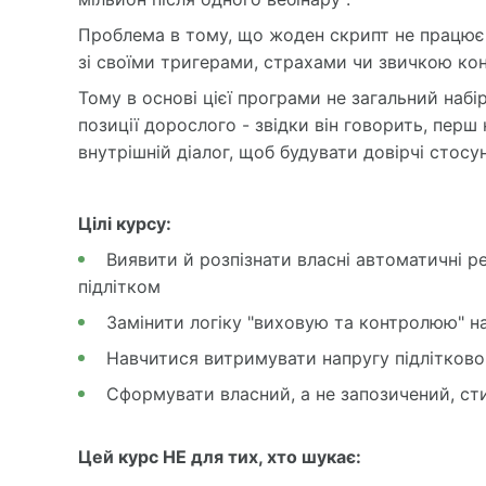
а
в
Проблема в тому, що жоден скрипт не працює
і
зі своїми тригерами, страхами чи звичкою ко
г
Тому в основі цієї програми не загальний набі
а
позиції дорослого - звідки він говорить, перш
ц
внутрішній діалог, щоб будувати довірчі стосун
і
я
-
Цілі курсу:
в
Виявити й розпізнати власні автоматичні р
а
підлітком
ш
ш
Замінити логіку "виховую та контролюю" н
л
Навчитися витримувати напругу підлітковог
я
Сформувати власний, а не запозичений, с
х
н
а
Цей курс НЕ для тих, хто шукає:
с