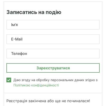
а
ц
Записатись на подію
і
я
-
Ім'я
в
а
ш
E-Mail
ш
л
Телефон
я
х
н
а
с
а
Даю згоду на обробку персональних даних згідно з
й
Політикою конфіденційності
т
і
Реєстрація закінчена або ще не починалася!