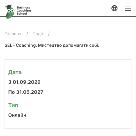
Мова
Кно
П
Головна
Події
о
с
SELF Coaching. Мистецтво допомагати собі.
т
о
р
і
Дата
н
З 01.09.2026
к
о
По 31.05.2027
в
а
Тип
н
Онлайн
а
в
і
г